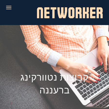
לתוכן
תפריט
קבוצות נטוורקינג
ברעננה