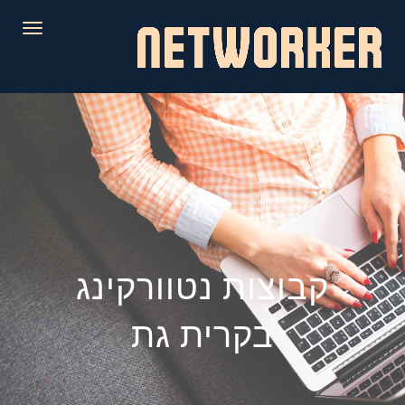
לתוכן
תפריט
קבוצות נטוורקינג
בקרית גת